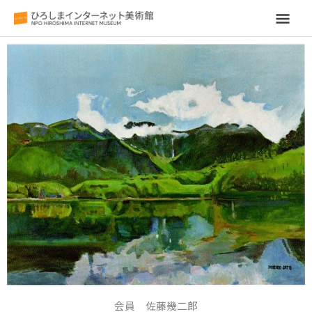
メ
イ
ン
メ
ニ
ュ
ー
会員 佐藤幾二郎