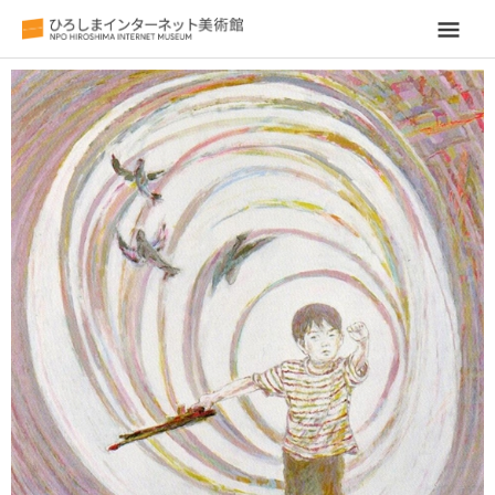
メ
イ
ン
メ
ニ
ュ
ー