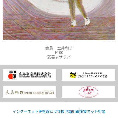
会員 土井和子
F100
武器よサラバ
インターネット美術館とは
後援申請用紙
後援ネット申請