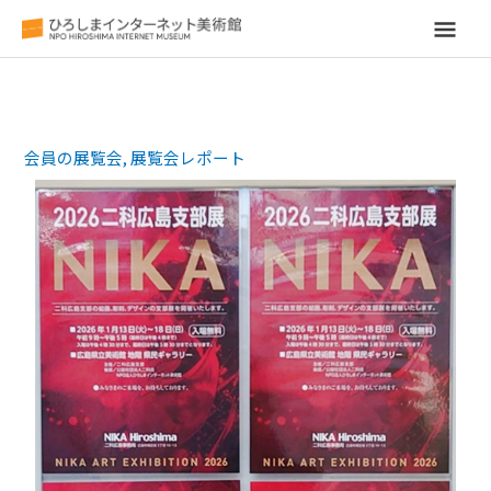
メ
イ
ン
会員の展覧会
,
展覧会レポート
メ
ニ
ュ
ー