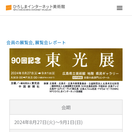
メ
イ
ン
会員の展覧会
,
展覧会レポート
メ
ニ
ュ
ー
会期
2024年8月27日(火)～9月1日(日)