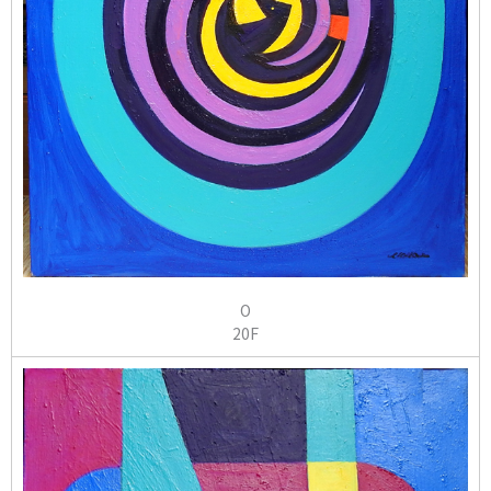
O
20F