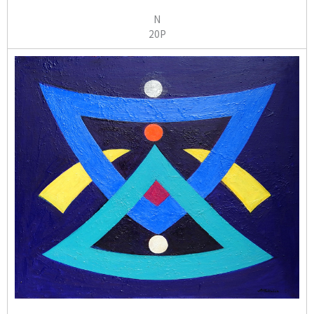
N
20P