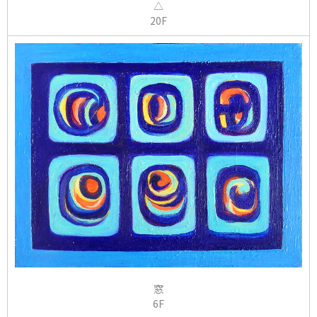
△
20F
窓
6F