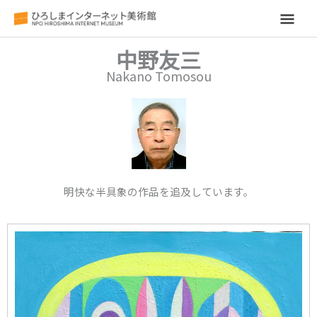
メ
イ
中野友三
Nakano Tomosou
ン
メ
ニ
ュ
明快な半具象の作品を追及しています。
ー