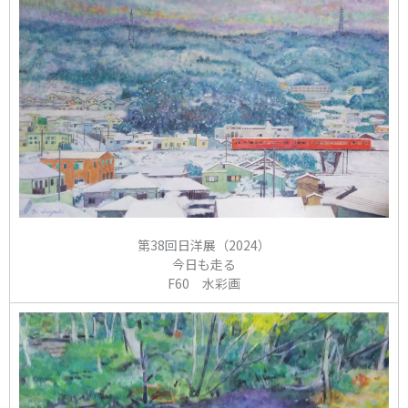
第38回日洋展（2024）
今日も走る
F60 水彩画