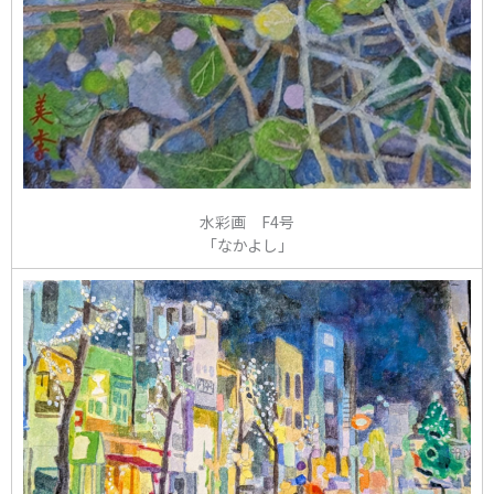
水彩画 F4号
「なかよし」