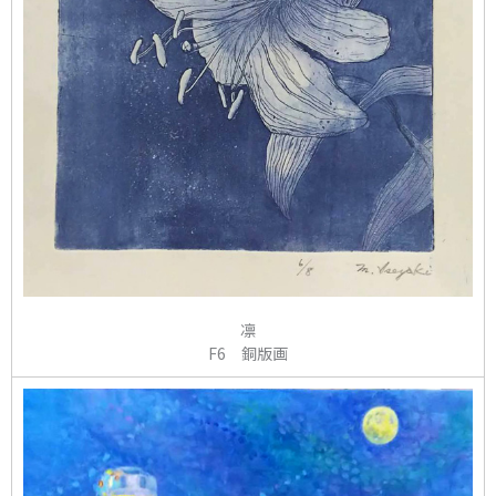
凛
F6 銅版画