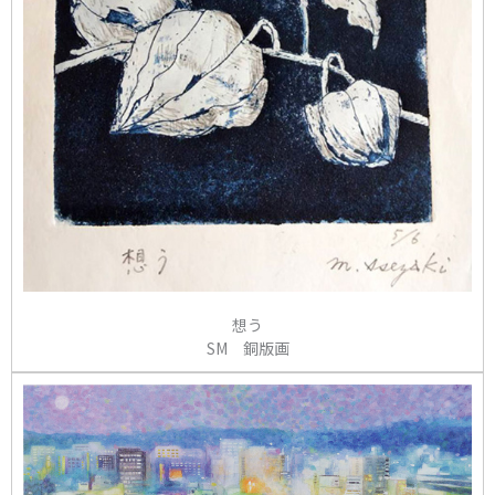
想う
SM 銅版画