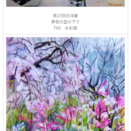
第37回日洋展
夢色の空の下で
F60 水彩画