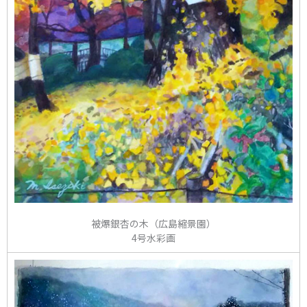
被爆銀杏の木（広島縮景園）
4号水彩画