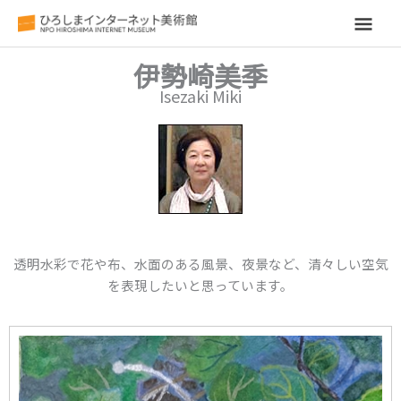
メ
イ
伊勢崎美季
Isezaki Miki
ン
メ
ニ
ュ
ー
透明水彩で花や布、水面のある風景、夜景など、清々しい空気
を表現したいと思っています。