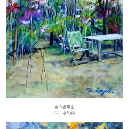
春の縮景園
F4 水彩画