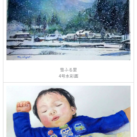
雪ふる里
4号水彩画