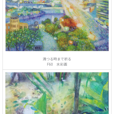
満つる時まで祈る
F60 水彩画