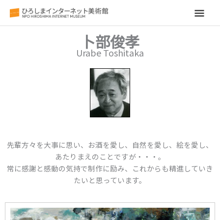
メ
イ
卜部俊孝
Urabe Toshitaka
ン
メ
ニ
ュ
ー
先輩方々を大事に思い、お酒を愛し、自然を愛し、絵を愛し、
あたりまえのことですが・・・。
常に感謝と感動の気持で制作に励み、これからも精進していき
たいと思っています。