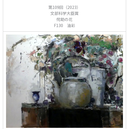
第109回（2023）
文部科学大臣賞
侘助の花
F130 油彩