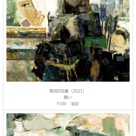
第8回日展（2021）
願い
F100 油彩