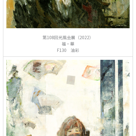
第108回光風会展（2022）
福・華
F130 油彩