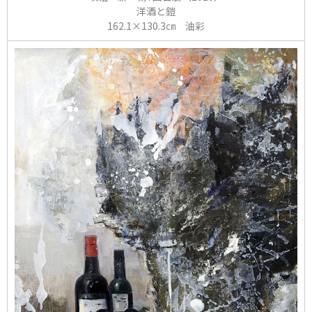
洋酒と鎧
162.1×130.3㎝ 油彩