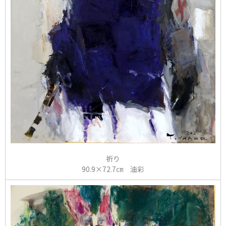
祈り
90.9×72.7㎝ 油彩