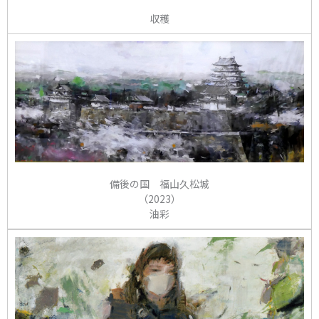
収穫
備後の国 福山久松城
（2023）
油彩