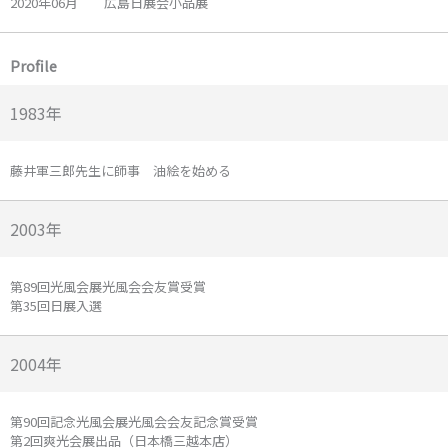
2020年06月 広島日展会小品展
Profile
1983年
藤井軍三郎先生に師事 油絵を始める
2003年
第89回光風会展光風会会友賞受賞
第35回日展入選
2004年
第90回記念光風会展光風会会友記念賞受賞
第2回爽光会展出品（日本橋三越本店）