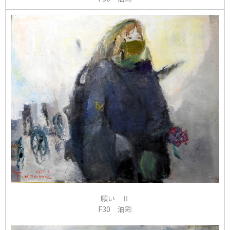
願い Ⅱ
F30 油彩