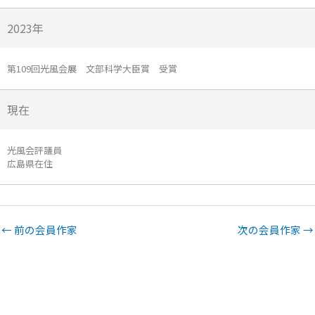
2023年
第109回光風会展 文部科学大臣賞 受賞
現在
光風会評議員
広島県在住
←
前の会員作家
次の会員作家
→