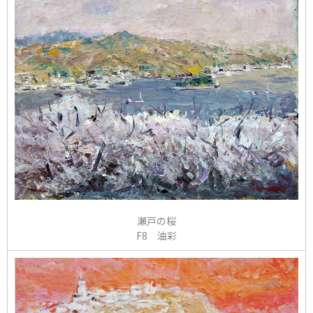
瀬戸の桜
F8 油彩