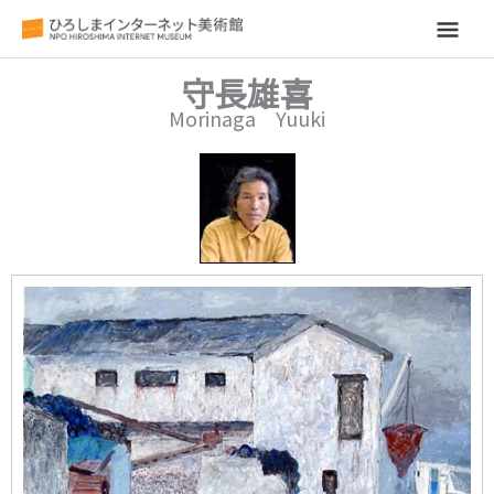
メ
イ
守長雄喜
Morinaga Yuuki
ン
メ
ニ
ュ
ー