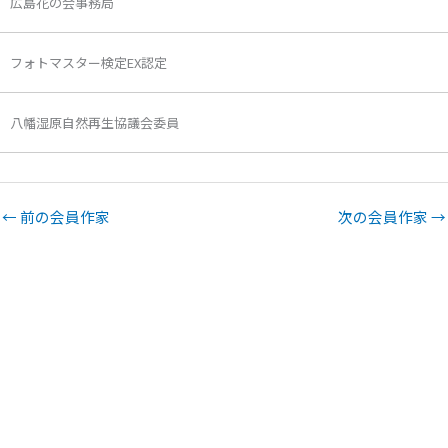
広島花の会事務局
フォトマスター検定EX認定
八幡湿原自然再生協議会委員
←
前の会員作家
次の会員作家
→