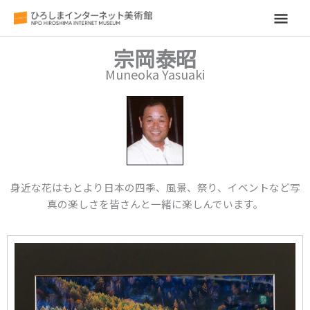
メ
イ
宗岡泰昭
Muneoka Yasuaki
ン
メ
ニ
ュ
身近な花はもとより日本の四季、風景、祭り、イベントなど写
ー
真の楽しさを皆さんと一緒に楽しんでいます。