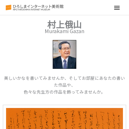
メ
イ
村上俄山
Murakami Gazan
ン
メ
ニ
ュ
美しいかなを書いてみませんか、そしてお部屋にあなたの書い
ー
た作品や、
色々な先生方の作品を飾ってみませんか。