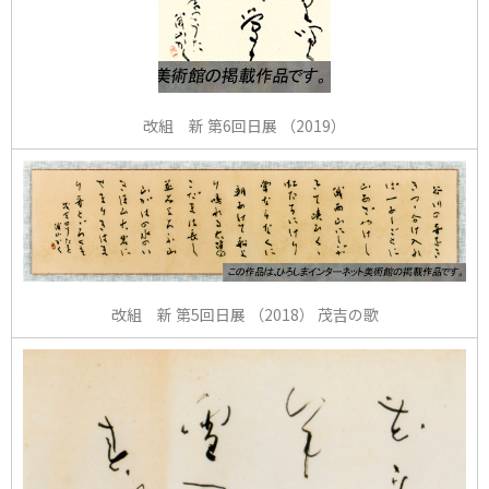
改組 新 第6回日展 （2019）
改組 新 第5回日展 （2018） 茂吉の歌