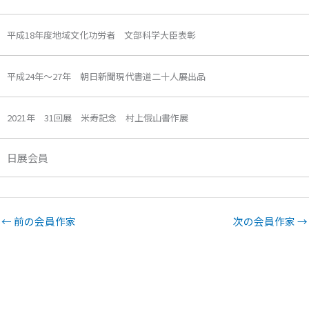
平成18年度地域文化功労者 文部科学大臣表彰
平成24年～27年 朝日新聞現代書道二十人展出品
2021年 31回展 米寿記念 村上俄山書作展
日展会員
←
前の会員作家
次の会員作家
→