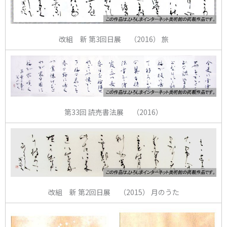
改組 新 第3回日展 （2016） 旅
第33回 読売書法展 （2016）
改組 新 第2回日展 （2015） 月のうた