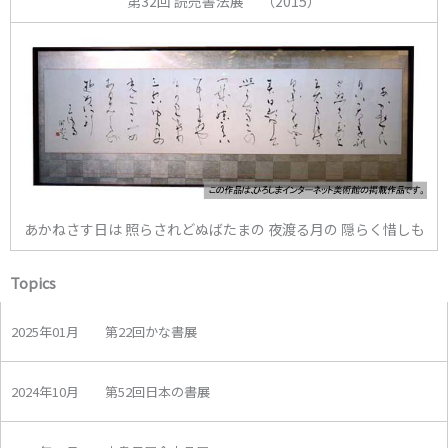
第32回 読売書法展 （2015）
あかねさす日は 照らされどぬばたまの 夜渡る月の 隠らく惜しも
Topics
2025年01月 第22回かな書展
2024年10月 第52回日本の書展