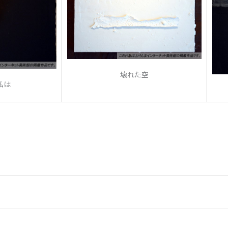
壊れた空
私は