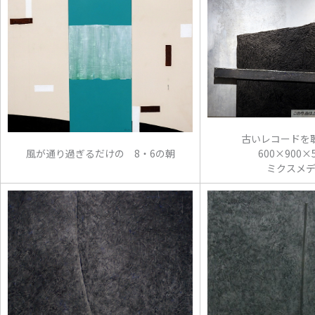
古いレコードを
風が通り過ぎるだけの 8・6の朝
600×900×
ミクスメデ