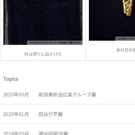
あの日の
月は狩りに出かけた
Topics
2025年03月 新協美術会広島グループ展
2025年01月 田谷行平展
2024年05月 第66回新協展