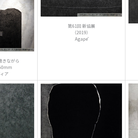
第61回 新協展
（2019）
Agapē
聴きながら
50mm
ィア