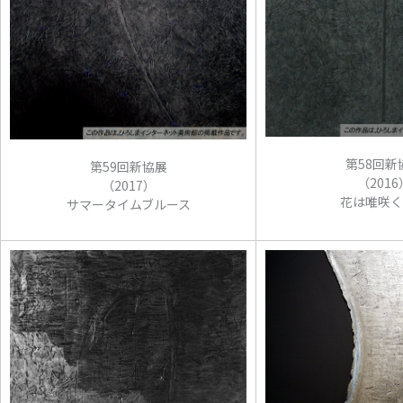
第58回新
第59回新協展
（2016
（2017）
花は唯咲く
サマータイムブルース