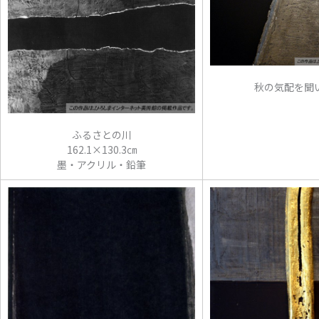
秋の気配を聞
ふるさとの川
162.1×130.3㎝
墨・アクリル・鉛筆