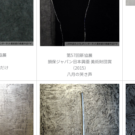
協展
第57回新協展
）
損保ジャパン日本興亜 美術財団賞
だけ
（2015）
八月の哭き声