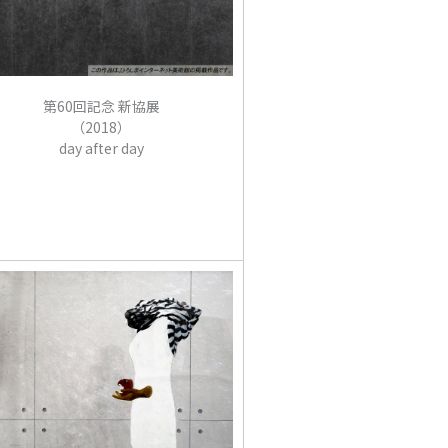
第60回記念 新協展
（2018）
day after day