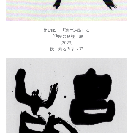
第14回 「漢字造型」と
「傳統の冩經」展
（2023）
僕 素地のまゝで