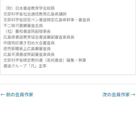
（財）日本書道教育学会総務
文部科学省社会通信教育広島県講師
文部科学省認定ペン書道検定広島県幹事・審査員
不二現代書展審査会員
（社）養和書道院副理事長
広島県書道教育協会書道展副審査委員長
中国地区書き初め大会審査員
読売新聞紙上広島展審査員
広島天満書道祭副審査委員長
文部科学省検定教科書（高校書道）編集・執筆
書道グループ「凡」主宰
←
前の会員作家
次の会員作家
→