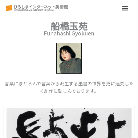
メ
イ
船橋玉苑
Funahashi Gyokuen
ン
メ
ニ
ュ
言葉にまどろんで言葉から派生する墨書の世界を更に追究した
ー
く創作に勤しんでおります。