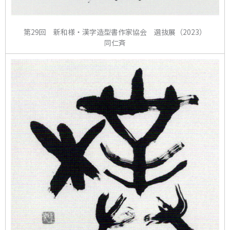
第29回 新和様・漢字造型書作家協会 選抜展（2023）
同仁斉