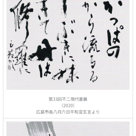
第33回不二現代書展
（2020）
広島市長八月六日平和宣玄言より