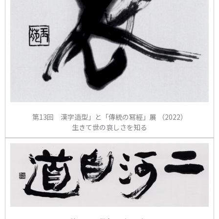
第13回 漢字造型」と「傳統の冩經」展 （2022）
生きて世の哀しさを知る