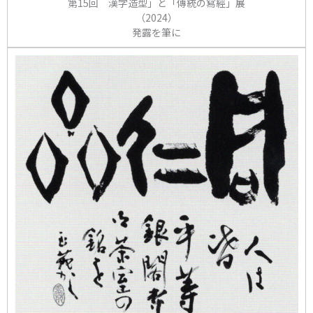
第15回 漢字造型」と「傳統の冩經」展
（2024）
発露を筆に