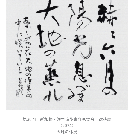
第30回 新和様・漢字造型書作家協会 選抜展
（2024）
大地の体臭