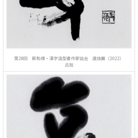
第28回 新和様・漢字造型書作家協会 選抜展（2022）
古拙