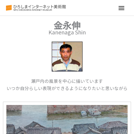
メ
イ
金永伸
Kanenaga Shin
ン
メ
ニ
ュ
瀬戸内の風景を中心に描いています
ー
いつか自分らしい表現ができるようになりたいと思いながら