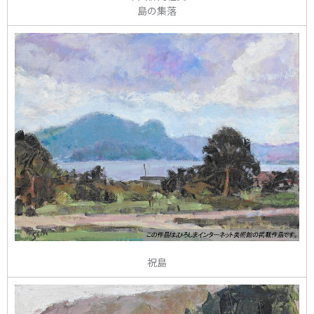
島の集落
祝島