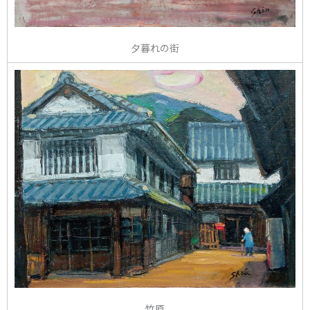
夕暮れの街
竹原