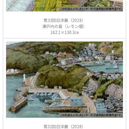
第33回日洋展（2019）
瀬戸内の島（レモン畑）
162.1×130.3㎝
第32回日洋展（2018）