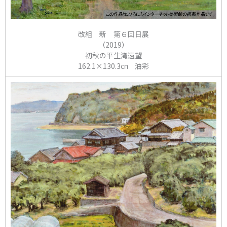
改組 新 第６回日展
（2019）
初秋の平生湾遠望
162.1×130.3㎝ 油彩