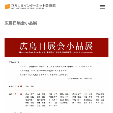
メ
イ
広島日展会小品展
ン
メ
ニ
ュ
ー