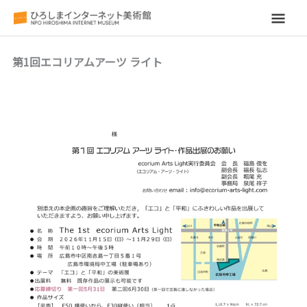
メ
イ
第1回エコリアムアーツ ライト
ン
メ
ニ
ュ
ー