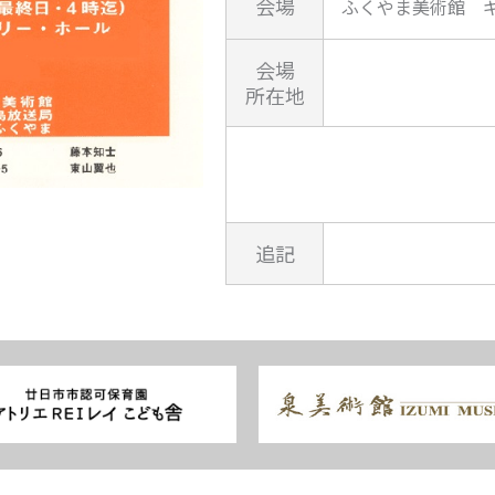
会場
ふくやま美術館 
会場
所在地
追記