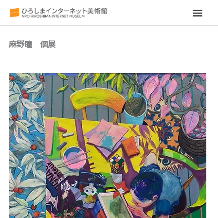
メ
イ
麻野瞳 個展
ン
メ
ニ
ュ
ー