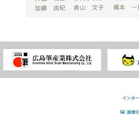
インタ
画像切