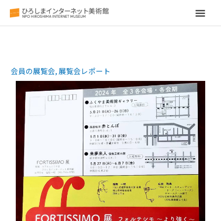
メ
イ
ン
会員の展覧会
,
展覧会レポート
メ
ニ
ュ
ー