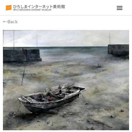
メ
イ
←Back
ン
メ
ニ
ュ
ー