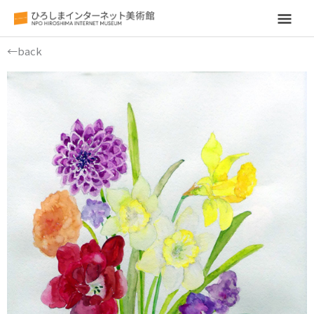
メ
イ
←back
ン
メ
ニ
ュ
ー