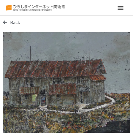
メ
イ
Back
ン
メ
ニ
ュ
ー