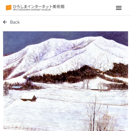
メ
イ
Back
ン
メ
ニ
ュ
ー