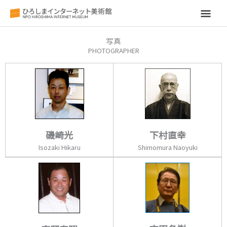
メ
イ
写真
PHOTOGRAPHER
ン
メ
ニ
ュ
磯崎光
下村直幸
ー
Isozaki Hikaru
Shimomura Naoyuki