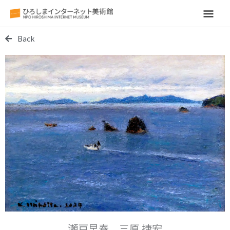
メ
イ
Back
ン
メ
ニ
ュ
ー
瀬戸早春 三原 捷宏