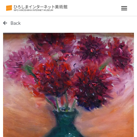
メ
イ
Back
ン
メ
ニ
ュ
ー