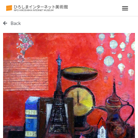
メ
イ
Back
ン
メ
ニ
ュ
ー