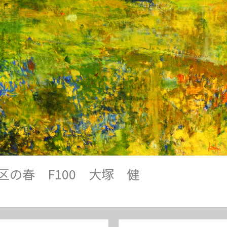
区の春 F100 大塚 健