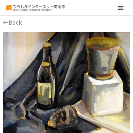
メ
イ
←Back
ン
メ
ニ
ュ
ー