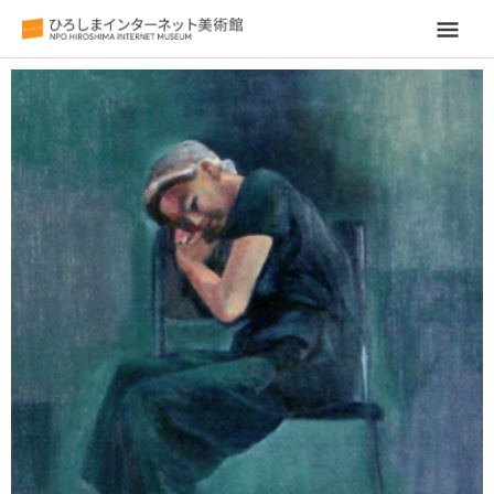
メ
イ
ン
メ
ニ
ュ
ー