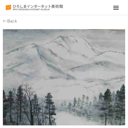
メ
イ
←Back
ン
メ
ニ
ュ
ー