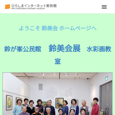
メ
イ
ようこそ 鈴美会 ホームページへ
ン
メ
鈴美会展
鈴が峯公民館
水彩画教
ニ
室
ュ
ー