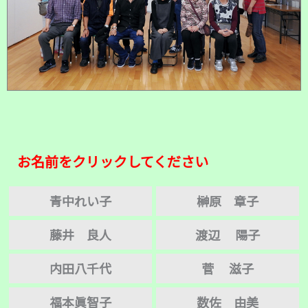
お名前をクリックしてください
青中れい子
榊原 章子
藤井 良人
渡辺 陽子
内田八千代
菅 滋子
福本眞智子
数佐 由美