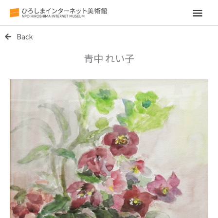
メ
イ
Back
ン
青中 れい子
メ
ニ
ュ
ー