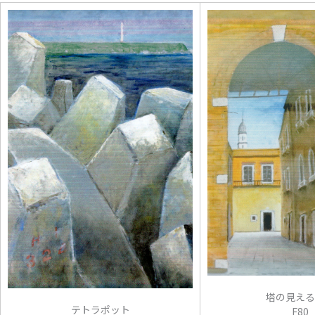
塔の見える
テトラポット
F80