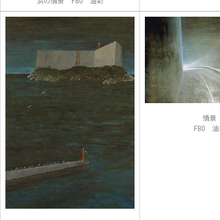
浜の情景 F80 油彩
情景
F80 