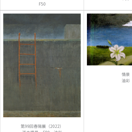
F50
情景
油彩
第99回春陽展（2022）