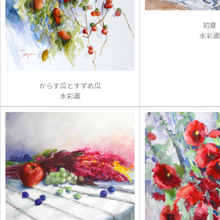
初夏
水彩画
からす瓜とすずめ瓜
水彩画