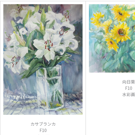
向日葵
F10
水彩画
カサブランカ
F10