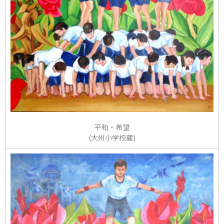
平和・希望
(大州小学校蔵)