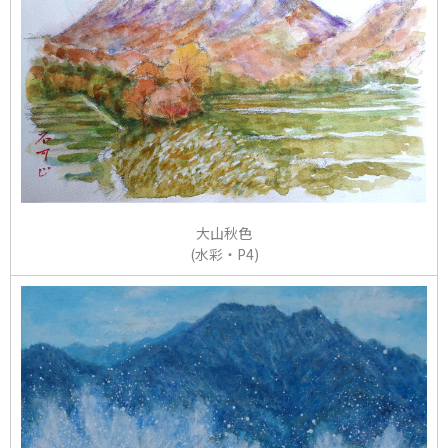
大山秋色
(水彩・P4)