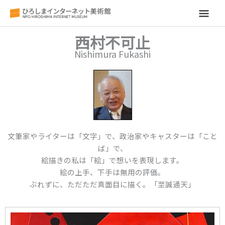
メ
イ
西村不可止
Nishimura Fukashi
ン
メ
ニ
ュ
文筆家やライターは「文字」で、政治家やキャスターは「こと
ー
ば」で、
絵描きの私は「絵」で想いを表現します。
絵の上手、下手は無用の評価。
ぶれずに、ただただ真面目に描く。「至誠通天」