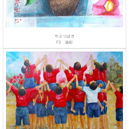
やぶつばき
F3 油彩